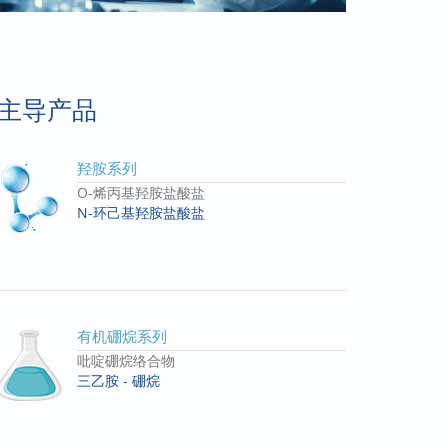
主导产品
羟胺系列
O-烯丙基羟胺盐酸盐
N-环己基羟胺盐酸盐
有机硼烷系列
吡啶硼烷络合物
三乙胺 - 硼烷