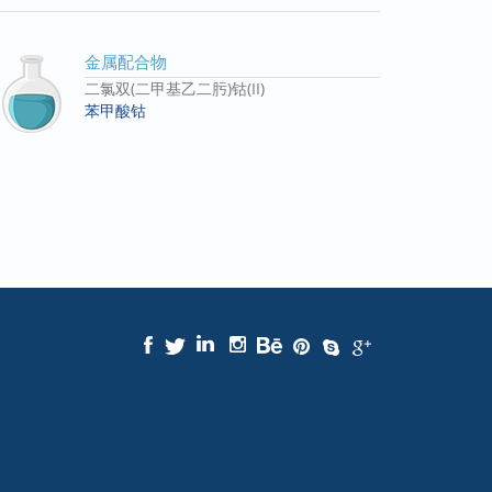
金属配合物
二氯双(二甲基乙二肟)钴(II)
苯甲酸钴