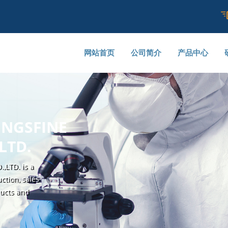
网站首页
公司简介
产品中心
NGSFINE
NGSFINE
NGSFINE
NGSFINE
LTD.
LTD.
LTD.
LTD.
,LTD is a
,LTD is a
,LTD is a
,LTD. is a
tion, sales
tion, sales
tion, sales
tion, sales
ducts and
ducts and
ducts and
ducts and