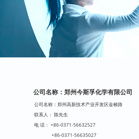
公司名称：郑州今斯孚化学有限公司
公司名称：郑州高新技术产业开发区金梭路
联系人： 陈先生
电 话： +86-0371-56632527
+86-0371-56635027