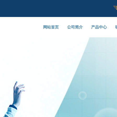
网站首页
公司简介
产品中心