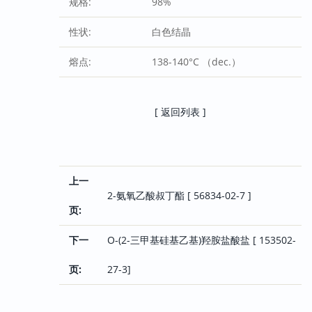
规格:
98%
性状:
白色结晶
熔点:
138-140°C （dec.）
[ 返回列表 ]
上一
2-氨氧乙酸叔丁酯 [ 56834-02-7 ]
页:
下一
O-(2-三甲基硅基乙基)羟胺盐酸盐 [ 153502-
页:
27-3]