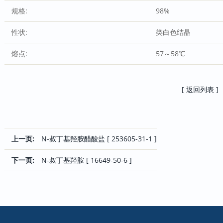
规格:
98%
性状:
类白色结晶
熔点:
57～58℃
[ 返回列表 ]
上一页:
N-叔丁基羟胺醋酸盐 [ 253605-31-1 ]
下一页:
N-叔丁基羟胺 [ 16649-50-6 ]